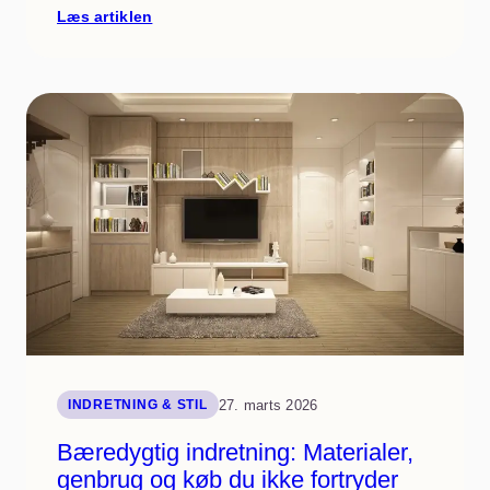
:
Læs artiklen
Entréen
der
imponerer:
Smarte
opbevaringsløsninger
og
velkomstzoner
27. marts 2026
INDRETNING & STIL
Bæredygtig indretning: Materialer,
genbrug og køb du ikke fortryder