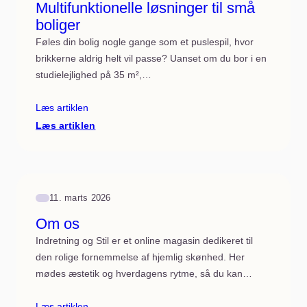
Multifunktionelle løsninger til små
boliger
Føles din bolig nogle gange som et puslespil, hvor
brikkerne aldrig helt vil passe? Uanset om du bor i en
studielejlighed på 35 m²,…
Læs artiklen
:
Læs artiklen
Møbler
med
mening:
Multifunktionelle
løsninger
til
11. marts 2026
små
boliger
Om os
Indretning og Stil er et online magasin dedikeret til
den rolige fornemmelse af hjemlig skønhed. Her
mødes æstetik og hverdagens rytme, så du kan…
Læs artiklen