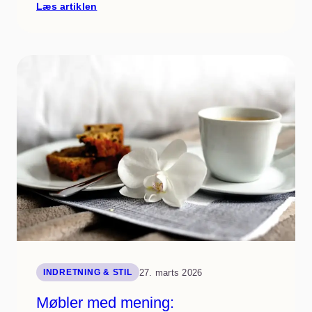
:
Læs artiklen
Lysmagien:
Lagdel
din
belysning
for
stemning
og
funktion
27. marts 2026
INDRETNING & STIL
Møbler med mening: