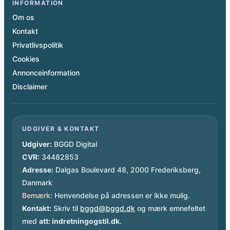
INFORMATION
Om os
Kontakt
Privatlivspolitik
Cookies
Annonceinformation
Disclaimer
UDGIVER & KONTAKT
Udgiver:
BGGD Digital
CVR:
34482853
Adresse:
Dalgas Boulevard 48, 2000 Frederiksberg,
Danmark
Bemærk:
Henvendelse på adressen er ikke mulig.
Kontakt:
Skriv til
bggd@bggd.dk
og mærk emnefeltet
med
att: indretningogstil.dk
.