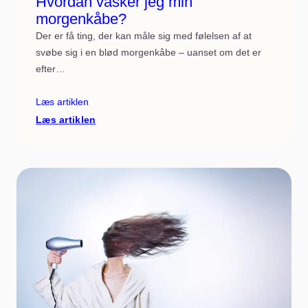
Hvordan vasker jeg min
morgenkåbe?
Der er få ting, der kan måle sig med følelsen af at
svøbe sig i en blød morgenkåbe – uanset om det er
efter…
Læs artiklen
:
Læs artiklen
Hvordan
vasker
jeg
min
morgenkåbe?