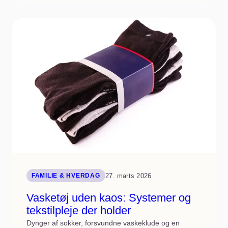
du
hygge,
indretning
og
US
Open
live
i
hverdagen
27. marts 2026
FAMILIE & HVERDAG
Vasketøj uden kaos: Systemer og
tekstilpleje der holder
Dynger af sokker, forsvundne vaskeklude og en