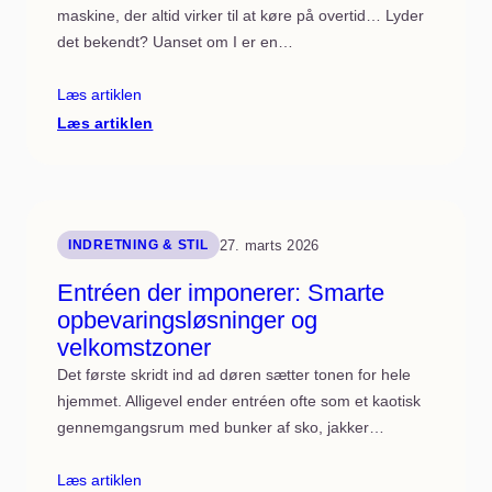
maskine, der altid virker til at køre på overtid… Lyder
det bekendt? Uanset om I er en…
Læs artiklen
:
Læs artiklen
Vasketøj
uden
kaos:
Systemer
og
tekstilpleje
der
27. marts 2026
INDRETNING & STIL
holder
Entréen der imponerer: Smarte
opbevaringsløsninger og
velkomstzoner
Det første skridt ind ad døren sætter tonen for hele
hjemmet. Alligevel ender entréen ofte som et kaotisk
gennemgangsrum med bunker af sko, jakker…
Læs artiklen