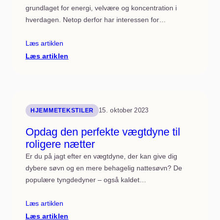
grundlaget for energi, velvære og koncentration i
hverdagen. Netop derfor har interessen for…
Læs artiklen
:
Læs artiklen
Find
den
perfekte
kugledyne
til
rolig
søvn
15. oktober 2023
HJEMMETEKSTILER
Opdag den perfekte vægtdyne til
roligere nætter
Er du på jagt efter en vægtdyne, der kan give dig
dybere søvn og en mere behagelig nattesøvn? De
populære tyngdedyner – også kaldet…
Læs artiklen
:
Læs artiklen