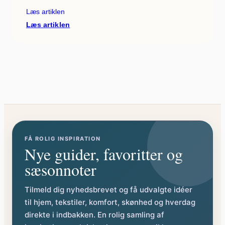
Læs artiklen
:
Læs artiklen
Hårsløjfe:
Smukt
tilbehør
til
enhver
frisure
FÅ ROLIG INSPIRATION
Nye guider, favoritter og
sæsonnoter
Tilmeld dig nyhedsbrevet og få udvalgte idéer
til hjem, tekstiler, komfort, skønhed og hverdag
direkte i indbakken. En rolig samling af