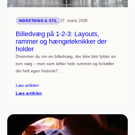
27. marts 2026
INDRETNING & STIL
Billedvæg på 1-2-3: Layouts,
rammer og hængeteknikker der
holder
Drømmer du om en billedvæg, der ikke blot fylder en
tom væg – men som løfter hele rummet og fortæller
din helt egen historie?…
Læs artiklen
:
Læs artiklen
Billedvæg
på
1-
2-
3:
Layouts,
rammer
og