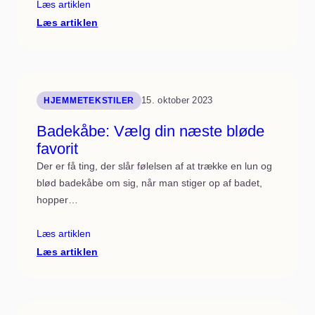
Læs artiklen
:
Læs artiklen
Hvordan
kan
jeg
vedligeholde
min
otiumstol
for
15. oktober 2023
HJEMMETEKSTILER
at
øge
Badekåbe: Vælg din næste bløde
dens
favorit
levetid?
Der er få ting, der slår følelsen af at trække en lun og
blød badekåbe om sig, når man stiger op af badet,
hopper…
Læs artiklen
:
Læs artiklen
Badekåbe:
Vælg
din
næste
bløde