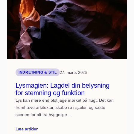
hængeteknikker
der
holder
27. marts 2026
INDRETNING & STIL
Lysmagien: Lagdel din belysning
for stemning og funktion
Lys kan mere end blot jage mørket på flugt. Det kan
fremhæve arkitektur, skabe ro i sjælen og sætte
scenen for alt fra hyggelige…
Læs artiklen