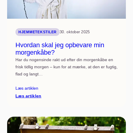
30. oktober 2025
HJEMMETEKSTILER
Hvordan skal jeg opbevare min
morgenkåbe?
Har du nogensinde rakt ud efter din morgenkåbe en
frisk tidlig morgen – kun for at mærke, at den er fugtig,
flad og langt…
Læs artiklen
:
Læs artiklen
Hvordan
skal
jeg
opbevare
min
morgenkåbe?