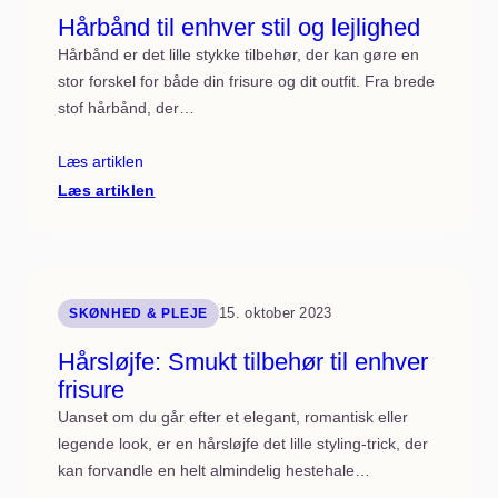
Hårbånd til enhver stil og lejlighed
Hårbånd er det lille stykke tilbehør, der kan gøre en
stor forskel for både din frisure og dit outfit. Fra brede
stof hårbånd, der…
Læs artiklen
:
Læs artiklen
Hårbånd
til
enhver
stil
og
lejlighed
15. oktober 2023
SKØNHED & PLEJE
Hårsløjfe: Smukt tilbehør til enhver
frisure
Uanset om du går efter et elegant, romantisk eller
legende look, er en hårsløjfe det lille styling-trick, der
kan forvandle en helt almindelig hestehale…