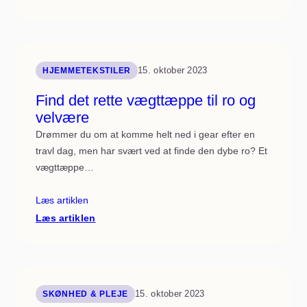
Opdag
den
perfekte
vægtdyne
til
roligere
nætter
15. oktober 2023
HJEMMETEKSTILER
Find det rette vægttæppe til ro og
velvære
Drømmer du om at komme helt ned i gear efter en
travl dag, men har svært ved at finde den dybe ro? Et
vægttæppe…
Læs artiklen
:
Læs artiklen
Find
det
rette
vægttæppe
til
ro
og
15. oktober 2023
SKØNHED & PLEJE
velvære