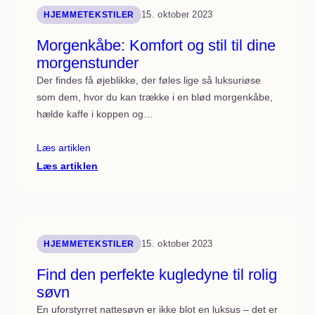
favorit
15. oktober 2023
HJEMMETEKSTILER
Morgenkåbe: Komfort og stil til dine
morgenstunder
Der findes få øjeblikke, der føles lige så luksuriøse
som dem, hvor du kan trække i en blød morgenkåbe,
hælde kaffe i koppen og…
Læs artiklen
:
Læs artiklen
Morgenkåbe:
Komfort
og
stil
til
dine
morgenstunder
15. oktober 2023
HJEMMETEKSTILER
Find den perfekte kugledyne til rolig
søvn
En uforstyrret nattesøvn er ikke blot en luksus – det er