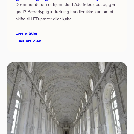
Drømmer du om et hjem, der både føles godt og gør
godt? Bæredygtig indretning handler ikke kun om at
skifte til LED-pærer eller købe…
Læs artiklen
:
Læs artiklen
Bæredygtig
indretning:
Materialer,
genbrug
og
køb
du
ikke
fortryder