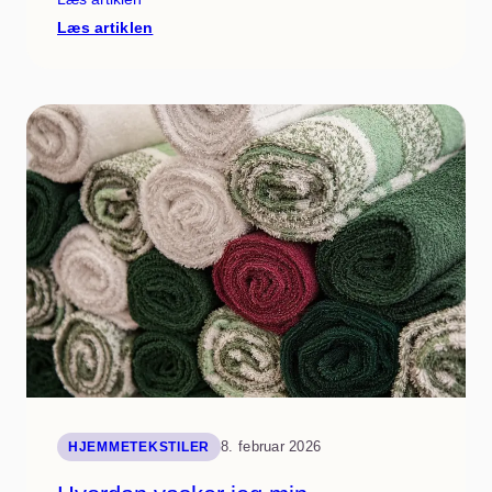
:
Læs artiklen
Om
os
8. februar 2026
HJEMMETEKSTILER