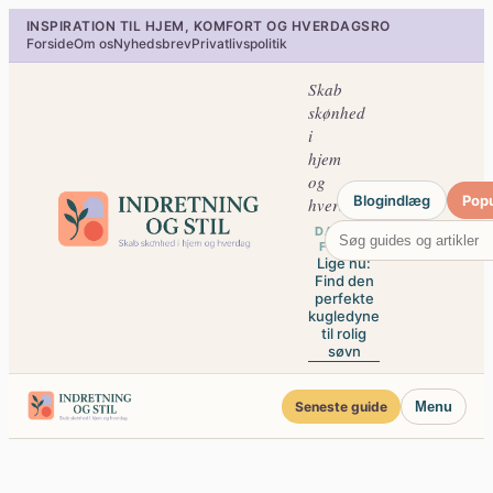
Spring
INSPIRATION TIL HJEM, KOMFORT OG HVERDAGSRO
til
Forside
Om os
Nyhedsbrev
Privatlivspolitik
indhold
Skab
skønhed
i
hjem
og
Blogindlæg
Pop
hverdag
DAGENS
FOKUS
Lige nu:
Find den
perfekte
kugledyne
til rolig
søvn
Seneste guide
Menu