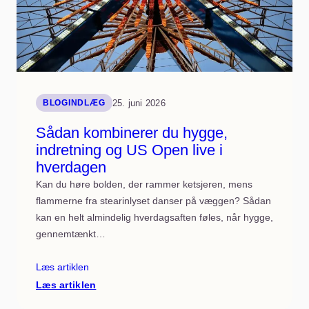
25. juni 2026
BLOGINDLÆG
Sådan kombinerer du hygge,
indretning og US Open live i
hverdagen
Kan du høre bolden, der rammer ketsjeren, mens
flammerne fra stearinlyset danser på væggen? Sådan
kan en helt almindelig hverdagsaften føles, når hygge,
gennemtænkt…
Læs artiklen
:
Læs artiklen
Sådan
kombinerer