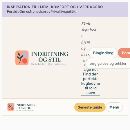
Spring
INSPIRATION TIL HJEM, KOMFORT OG HVERDAGSRO
til
Forside
Om os
Nyhedsbrev
Privatlivspolitik
indhold
Skab
skønhed
i
hjem
og
Blogindlæg
Pop
hverdag
DAGENS
FOKUS
Lige nu:
Find den
perfekte
kugledyne
til rolig
søvn
Seneste guide
Menu