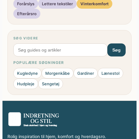
Forårslys
Lettere tekstiler
Vinterkomfort
Efterårsro
SØG VIDERE
Søg
POPULÆRE SØGNINGER
Kugledyne
Morgenkåbe
Gardiner
Lænestol
Hudpleje
Sengetøj
Rolig inspiration til hjem, komfort og hverdagsro.