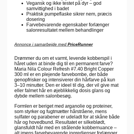
Vegansk og ikke testet på dyr – god
samvittighed i badet
Praktisk pumpeflaske sikrer nem, præcis
dosering
Farvebevarende egenskaber forlænger
salonresultatet mellem behandlinger
Annonce i samarbejde med
PriceRunner
Drømmer du om et varmt, levende kobberspil i
håret uden at binde dig til en permanent farve?
Maria Nila Colour Refresh #7.40 Bright Copper
300 ml er en plejende farvebombe, der både
genopfrisker og intensiverer din hårfarve på kun
3–10 minutter. Den er ideel til dig, der vil give mat
eller falmet hår en øjeblikkelig dosis glans og
dybde mellem salonbesøg.
Formlen er beriget med arganolie og proteiner,
som styrker og fugtmætter hårstråene, mens
sulfater og parabener er udeladt for at skåne både
hår og hovedbund. Resultatet er silkeblødt,
glansfuldt hår med en strålende kobbernuance –
alt imens farvebevarende ingredienser forlænger