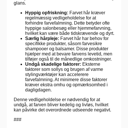
glans.
Hyppig opfriskning:
Farvet hår kræver
regelmæssig vedligeholdelse for at
forhindre farvefalmning. Dette betyder ofte
hyppige salonbesøg eller hjemmefarvning,
hvilket kan være både tidskrævende og dyrt.
Særlig hårpleje:
Farvet hår har behov for
specifikke produkter, såsom farvesikre
shampooer og balsamer. Disse produkter
hjælper med at bevare farvens levetid, men
tilføjer også til de månedlige omkostninger.
Undgå skadelige faktorer:
Eksterne
faktorer som sollys og brugen af varme
stylingværktøjer kan accelerere
farvefalmning. At minimere disse faktorer
kræver ekstra omhu og opmærksomhed i
dagligdagen.
Denne vedligeholdelse er nødvendig for at
undgå, at farven bliver kedelig og livløs, hvilket
kan påvirke det overordnede udseende negativt.
###