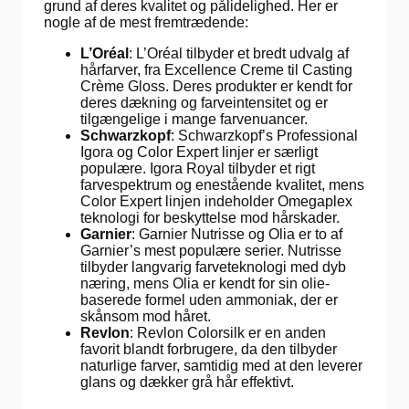
grund af deres kvalitet og pålidelighed. Her er
nogle af de mest fremtrædende:
L’Oréal
: L’Oréal tilbyder et bredt udvalg af
hårfarver, fra Excellence Creme til Casting
Crème Gloss. Deres produkter er kendt for
deres dækning og farveintensitet og er
tilgængelige i mange farvenuancer.
Schwarzkopf
: Schwarzkopf’s Professional
Igora og Color Expert linjer er særligt
populære. Igora Royal tilbyder et rigt
farvespektrum og enestående kvalitet, mens
Color Expert linjen indeholder Omegaplex
teknologi for beskyttelse mod hårskader.
Garnier
: Garnier Nutrisse og Olia er to af
Garnier’s mest populære serier. Nutrisse
tilbyder langvarig farveteknologi med dyb
næring, mens Olia er kendt for sin olie-
baserede formel uden ammoniak, der er
skånsom mod håret.
Revlon
: Revlon Colorsilk er en anden
favorit blandt forbrugere, da den tilbyder
naturlige farver, samtidig med at den leverer
glans og dækker grå hår effektivt.