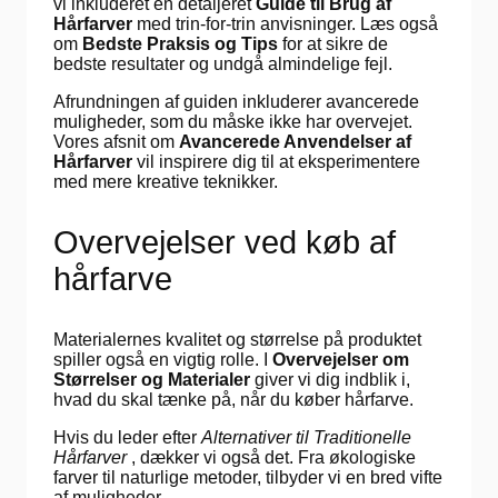
vi inkluderet en detaljeret
Guide til Brug af
Hårfarver
med trin-for-trin anvisninger. Læs også
om
Bedste Praksis og Tips
for at sikre de
bedste resultater og undgå almindelige fejl.
Afrundningen af guiden inkluderer avancerede
muligheder, som du måske ikke har overvejet.
Vores afsnit om
Avancerede Anvendelser af
Hårfarver
vil inspirere dig til at eksperimentere
med mere kreative teknikker.
Overvejelser ved køb af
hårfarve
Materialernes kvalitet og størrelse på produktet
spiller også en vigtig rolle. I
Overvejelser om
Størrelser og Materialer
giver vi dig indblik i,
hvad du skal tænke på, når du køber hårfarve.
Hvis du leder efter
Alternativer til Traditionelle
Hårfarver
, dækker vi også det. Fra økologiske
farver til naturlige metoder, tilbyder vi en bred vifte
af muligheder.