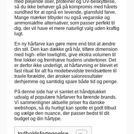
med plejende olier, proteiner og UV-beskyttelse,
så du ikke behøver gå på kompromis med hårets
sundhed for at opnå en levende, glansfuld farve.
Mange mærker tilbyder nu også veganske og
ammoniakfrie alternativer, som passer perfekt til
dig, der vil have et mere naturligt valg uden kraftig
lugt.
En ny hårfarve kan gøre mere end blot at ændre
din stil. Den kan dække grå hår, tilføre dimension
med high- eller lowlights, give ekstra volumen til
fine lokker og fremhæve hudens undertoner. Det
er derfor ikke underligt, at hårfarvning er blevet et
fast ritual for alt fra modebevidste trendsættere til
travle forældre, der ønsker salonresultater
derhjemme og samtidig spare både tid og penge.
På denne side har vi samlet et håndplukket
udvalg af populære hårfarver fra førende brands.
Vi sammenligner aktuelle priser fra danske
webshops, så du hurtigt kan spotte et godt tilbud
og vælge den nuance, der passer bedst til dit
budget og din hårtype.
Indholdsfortegnelse