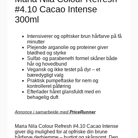
#4.10 Cacao Intense
300ml
Intensiverer og opfrisker brun hårfarve på få
minutter
Plejende arganolie og proteiner giver
blødhed og styrke
Sulfat- og parabenefri formel skåner både
hår og hovedbund
Vegansk og ikke testet på dyr – et
bæredygtigt valg
Praktisk pumpeflaske for nem og
kontrolleret påføring
Efterlader håret glansfuldt med en
behagelig duft
Annonce i samarbejde med
PriceRunner
Maria Nila Colour Refresh #4.10 Cacao Intense
giver dig mulighed for at opfriske din brune
hårfarve derhjemme – hurtigt og skånsomt. Den