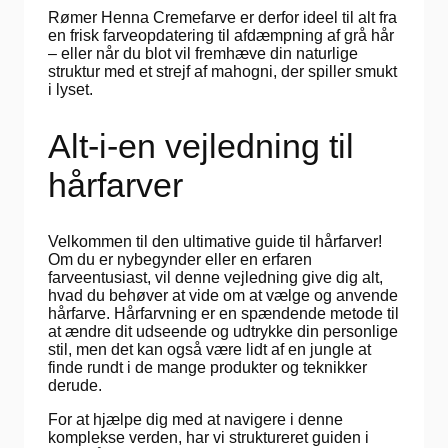
Rømer Henna Cremefarve er derfor ideel til alt fra
en frisk farveopdatering til afdæmpning af grå hår
– eller når du blot vil fremhæve din naturlige
struktur med et strejf af mahogni, der spiller smukt
i lyset.
Alt-i-en vejledning til
hårfarver
Velkommen til den ultimative guide til hårfarver!
Om du er nybegynder eller en erfaren
farveentusiast, vil denne vejledning give dig alt,
hvad du behøver at vide om at vælge og anvende
hårfarve. Hårfarvning er en spændende metode til
at ændre dit udseende og udtrykke din personlige
stil, men det kan også være lidt af en jungle at
finde rundt i de mange produkter og teknikker
derude.
For at hjælpe dig med at navigere i denne
komplekse verden, har vi struktureret guiden i