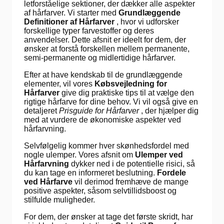
letforståelige sektioner, der dækker alle aspekter
af hårfarver. Vi starter med
Grundlæggende
Definitioner af Hårfarver
, hvor vi udforsker
forskellige typer farvestoffer og deres
anvendelser. Dette afsnit er ideelt for dem, der
ønsker at forstå forskellen mellem permanente,
semi-permanente og midlertidige hårfarver.
Efter at have kendskab til de grundlæggende
elementer, vil vores
Købsvejledning for
Hårfarver
give dig praktiske tips til at vælge den
rigtige hårfarve for dine behov. Vi vil også give en
detaljeret
Prisguide for Hårfarver
, der hjælper dig
med at vurdere de økonomiske aspekter ved
hårfarvning.
Selvfølgelig kommer hver skønhedsfordel med
nogle ulemper. Vores afsnit om
Ulemper ved
Hårfarvning
dykker ned i de potentielle risici, så
du kan tage en informeret beslutning.
Fordele
ved Hårfarve
vil derimod fremhæve de mange
positive aspekter, såsom selvtillidsboost og
stilfulde muligheder.
For dem, der ønsker at tage det første skridt, har