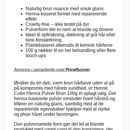
Naturlig brun nuance med smuk glans
Henna-baseret formel med reparerende
effekt
Cruelty-free – ikke testet på dyr
Pulverform der er nem at blande og dosere
Ideel til opfriskning, dækning af grå hår eller
tone-forstærkning
Plantebaseret alternativ til kemisk hårfarve
100 g rækker til en hel behandling eller flere
touch-ups
Annonce i samarbejde med
PriceRunner
Ønsker du en dyb, varm brun hårfarve uden at gå
på kompromis med hårets sundhed, er Henné
Color Henna Pulver Brun 100g et oplagt valg. Det
henna-baserede pulver omslutter hvert hårstrå og
tilfører en naturlig glans, samtidig med at de
reparerende egenskaber hjælper med at styrke
og pleje håret under farvningen.
Den pulveriserede form gør det let at blande
produktet med varmt vand til den konsistens, der