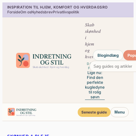
Spring
INSPIRATION TIL HJEM, KOMFORT OG HVERDAGSRO
til
Forside
Om os
Nyhedsbrev
Privatlivspolitik
indhold
Skab
skønhed
i
hjem
og
Blogindlæg
Pop
hverdag
DAGENS
FOKUS
Lige nu:
Find den
perfekte
kugledyne
til rolig
søvn
Seneste guide
Menu