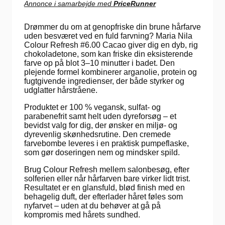
Annonce i samarbejde med
PriceRunner
Drømmer du om at genopfriske din brune hårfarve
uden besværet ved en fuld farvning? Maria Nila
Colour Refresh #6.00 Cacao giver dig en dyb, rig
chokoladetone, som kan friske din eksisterende
farve op på blot 3–10 minutter i badet. Den
plejende formel kombinerer arganolie, protein og
fugtgivende ingredienser, der både styrker og
udglatter hårstråene.
Produktet er 100 % vegansk, sulfat- og
parabenefrit samt helt uden dyreforsøg – et
bevidst valg for dig, der ønsker en miljø- og
dyrevenlig skønhedsrutine. Den cremede
farvebombe leveres i en praktisk pumpeflaske,
som gør doseringen nem og mindsker spild.
Brug Colour Refresh mellem salonbesøg, efter
solferien eller når hårfarven bare virker lidt trist.
Resultatet er en glansfuld, blød finish med en
behagelig duft, der efterlader håret føles som
nyfarvet – uden at du behøver at gå på
kompromis med hårets sundhed.