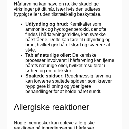
Hårfarvning kan have en række skadelige
virkninger på dit hår, især hvis den udføres
hyppigt eller uden tilstrækkelig beskyttelse.
Udtynding og brud:
Kemikalier som
ammoniak og hydrogenperoxid, der ofte
findes i hårfarvningsmidler, kan svække
hårstråene. Dette kan føre til udtynding og
brud, hvilket gør håret skørt og sværere at
style.
Tab af naturlige olier:
De kemiske
processer involveret i hårfarvning kan fjerne
hårets naturlige olier, hvilket resulterer i
tørhed og en ru tekstur.
Spaltede spidser:
Regelmæssig farvning
kan forværre spaltede spidser, som kræver
hyppigere klipning og yderligere
behandlinger for at holde håret sundt.
Allergiske reaktioner
Nogle mennesker kan opleve allergiske
reaktioner på ingredienserne i hårfarver.