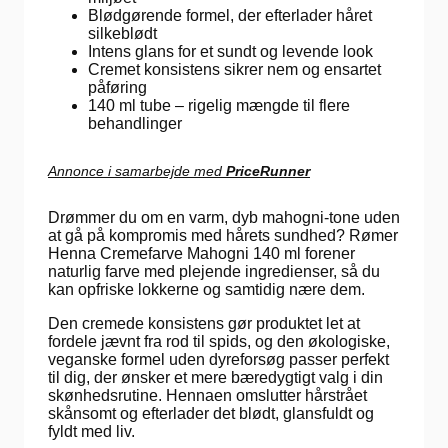
Blødgørende formel, der efterlader håret
silkeblødt
Intens glans for et sundt og levende look
Cremet konsistens sikrer nem og ensartet
påføring
140 ml tube – rigelig mængde til flere
behandlinger
Annonce i samarbejde med
PriceRunner
Drømmer du om en varm, dyb mahogni-tone uden
at gå på kompromis med hårets sundhed? Rømer
Henna Cremefarve Mahogni 140 ml forener
naturlig farve med plejende ingredienser, så du
kan opfriske lokkerne og samtidig nære dem.
Den cremede konsistens gør produktet let at
fordele jævnt fra rod til spids, og den økologiske,
veganske formel uden dyreforsøg passer perfekt
til dig, der ønsker et mere bæredygtigt valg i din
skønhedsrutine. Hennaen omslutter hårstrået
skånsomt og efterlader det blødt, glansfuldt og
fyldt med liv.