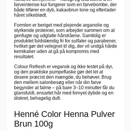
farveintense kur fungerer som en farvebombe, der
både tilfører en dyb, kakaobrun tone og efterlader
håret silkeblødt.
Formlen er beriget med plejende arganolie og
styrkende proteiner, som arbejder sammen om at
genfugte og udglatte hårstråene. Samtidig er
produktet fuldstændig fri for sulfater og parabener,
hvilket gør det velegnet til dig, der vil undgå hårde
kemikalier uden at gå på kompromis med
resultatet.
Colour Refresh er vegansk og ikke testet på dyr,
og den praktiske pumpeflaske gør det let at
dosere præcist den mængde, du behøver. Brug
den mellem salonbesøg eller når din farve
begynder at falme – på bare 3–10 minutter får du
glansfuldt, ensartet hår med fornyet dybde og en
diskret, behagelig duft.
Henné Color Henna Pulver
Brun 100g