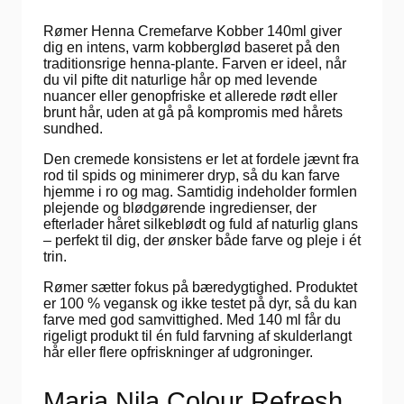
Rømer Henna Cremefarve Kobber 140ml giver
dig en intens, varm kobberglød baseret på den
traditionsrige henna-plante. Farven er ideel, når
du vil pifte dit naturlige hår op med levende
nuancer eller genopfriske et allerede rødt eller
brunt hår, uden at gå på kompromis med hårets
sundhed.
Den cremede konsistens er let at fordele jævnt fra
rod til spids og minimerer dryp, så du kan farve
hjemme i ro og mag. Samtidig indeholder formlen
plejende og blødgørende ingredienser, der
efterlader håret silkeblødt og fuld af naturlig glans
– perfekt til dig, der ønsker både farve og pleje i ét
trin.
Rømer sætter fokus på bæredygtighed. Produktet
er 100 % vegansk og ikke testet på dyr, så du kan
farve med god samvittighed. Med 140 ml får du
rigeligt produkt til én fuld farvning af skulderlangt
hår eller flere opfriskninger af udgroninger.
Maria Nila Colour Refresh