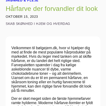
SKØNHED & PLEJE
Hårfarve der forvandler dit look
OKTOBER 15, 2023
SKAB SKØNHED I HJEM OG HVERDAG
Velkommen til bølgejern.dk, hvor vi hjælper dig
med at finde de mest populære hårprodukter på
markedet. Hvis du leger med tanken om at skifte
hårfarve, er du landet det helt rigtige sted.
Farvepaletten spænder i dag fra kølige
askeblonde nuancer til dybe, varme
chokoladebrune toner – og alt derimellem.
Uanset om du er til en permanent hårfarve, en
skånsom toning eller en hurtig farvecreme til
hjemmet, kan den rigtige farve forvandle dit look
på få minutter.
Der er sket meget siden de første hjemmefarver
ramte hylderne. Moderne hårfarve-formler er fyldt