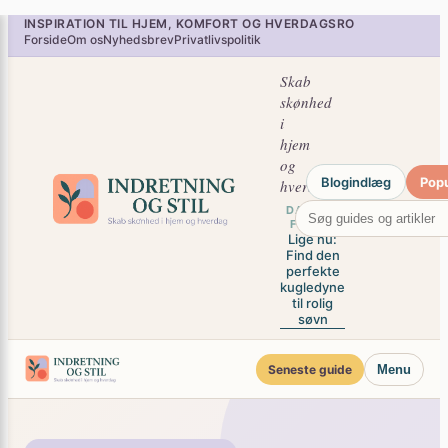
INSPIRATION TIL HJEM, KOMFORT OG HVERDAGSRO
×
Forside
Om os
Nyhedsbrev
Privatlivspolitik
Skab
skønhed
i
hjem
og
Blogindlæg
Pop
hverdag
DAGENS
FOKUS
Lige nu:
Find den
perfekte
kugledyne
til rolig
søvn
Seneste guide
Menu
NORDISK MAGASINUNIVERS