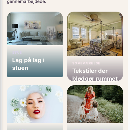
STUE
Lag på lag i
SOVEVÆRELSE
stuen
Tekstiler der
blødgør rummet
VELVÆRE
FAMILIE & HVERDAG