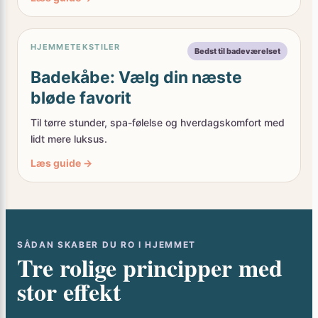
HJEMMETEKSTILER
Bedst til badeværelset
Badekåbe: Vælg din næste
bløde favorit
Til tørre stunder, spa-følelse og hverdagskomfort med
lidt mere luksus.
Læs guide →
SÅDAN SKABER DU RO I HJEMMET
Tre rolige principper med
stor effekt
Et hjem føles sjældent roligt på grund af én ting alene.