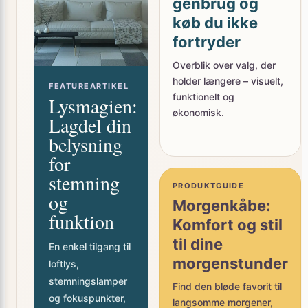
køb du ikke
fortryder
Overblik over valg, der
holder længere – visuelt,
FEATUREARTIKEL
funktionelt og
Lysmagien:
økonomisk.
Lagdel din
belysning
for
stemning
PRODUKTGUIDE
og
Morgenkåbe:
funktion
Komfort og stil
til dine
En enkel tilgang til
morgenstunder
loftlys,
stemningslamper
Find den bløde favorit til
og fokuspunkter,
langsomme morgener,
der får rummet til
varme aftener og små