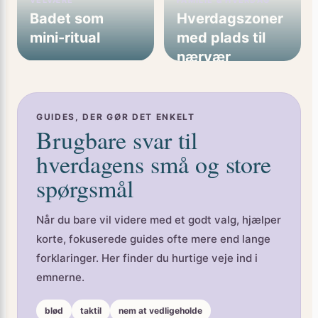
Badet som
Hverdagszoner
mini-ritual
med plads til
nærvær
GUIDES, DER GØR DET ENKELT
Brugbare svar til
hverdagens små og store
spørgsmål
Når du bare vil videre med et godt valg, hjælper
korte, fokuserede guides ofte mere end lange
forklaringer. Her finder du hurtige veje ind i
emnerne.
blød
taktil
nem at vedligeholde