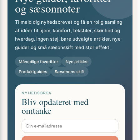
og sæsonnoter
hverdagen rykker ind.
Tilmeld dig nyhedsbrevet og få en rolig samling
af idéer til hjem, komfort, tekstiler, skønhed og
hverdag. Ingen støj, bare udvalgte artikler, nye
guider og små sæsonskift med stor effekt.
Månedlige favoritter
Nye artikler
Produktguides
Sæsonens skift
NYHEDSBREV
Bliv opdateret med
omtanke
Tilmeld mig