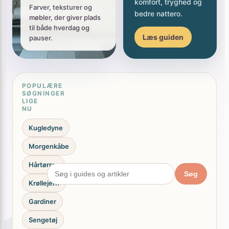
bedre nattero.
møbler, der giver plads
til både hverdag og
Læs guiden
pauser.
POPULÆRE
SØGNINGER
LIGE
NU
Kugledyne
Morgenkåbe
Hårtørrer
Søg
Krøllejern
Gardiner
Sengetøj