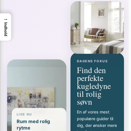
→
Indhold
DAGENS FOKUS
Find den
perfekte
kugledyne
til rolig
søvn
En af vores mest
LIGE NU
populære guider til
Rum med rolig
dig, der ønsker mere
rytme
komfort, tryghed og
Farver, teksturer og