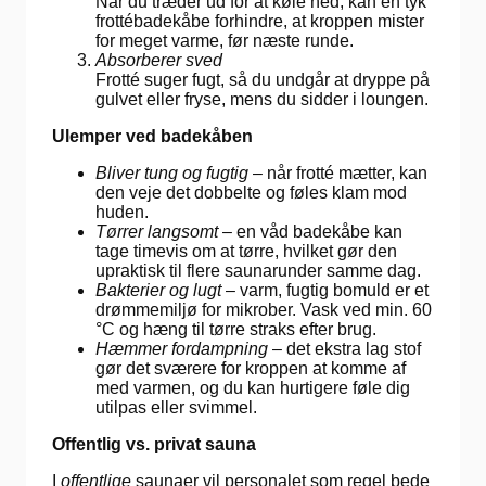
Når du træder ud for at køle ned, kan en tyk
frottébadekåbe forhindre, at kroppen mister
for meget varme, før næste runde.
Absorberer sved
Frotté suger fugt, så du undgår at dryppe på
gulvet eller fryse, mens du sidder i loungen.
Ulemper ved badekåben
Bliver tung og fugtig
– når frotté mætter, kan
den veje det dobbelte og føles klam mod
huden.
Tørrer langsomt
– en våd badekåbe kan
tage timevis om at tørre, hvilket gør den
upraktisk til flere saunarunder samme dag.
Bakterier og lugt
– varm, fugtig bomuld er et
drømmemiljø for mikrober. Vask ved min. 60
°C og hæng til tørre straks efter brug.
Hæmmer fordampning
– det ekstra lag stof
gør det sværere for kroppen at komme af
med varmen, og du kan hurtigere føle dig
utilpas eller svimmel.
Offentlig vs. privat sauna
I
offentlige
saunaer vil personalet som regel bede