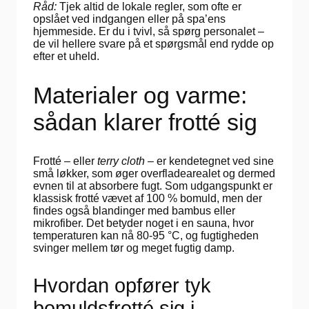
Råd:
Tjek altid de lokale regler, som ofte er
opslået ved indgangen eller på spa’ens
hjemmeside. Er du i tvivl, så spørg personalet –
de vil hellere svare på et spørgsmål end rydde op
efter et uheld.
Materialer og varme:
sådan klarer frotté sig
Frotté – eller
terry cloth
– er kendetegnet ved sine
små løkker, som øger overfladearealet og dermed
evnen til at absorbere fugt. Som udgangspunkt er
klassisk frotté vævet af 100 % bomuld, men der
findes også blandinger med bambus eller
mikrofiber. Det betyder noget i en sauna, hvor
temperaturen kan nå 80-95 °C, og fugtigheden
svinger mellem tør og meget fugtig damp.
Hvordan opfører tyk
bomuldsfrotté sig i