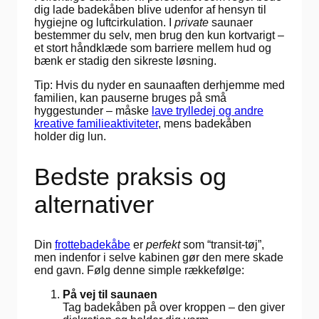
dig lade badekåben blive udenfor af hensyn til
hygiejne og luftcirkulation. I
private
saunaer
bestemmer du selv, men brug den kun kortvarigt –
et stort håndklæde som barriere mellem hud og
bænk er stadig den sikreste løsning.
Tip: Hvis du nyder en saunaaften derhjemme med
familien, kan pauserne bruges på små
hyggestunder – måske
lave trylledej og andre
kreative familieaktiviteter
, mens badekåben
holder dig lun.
Bedste praksis og
alternativer
Din
frottebadekåbe
er
perfekt
som “transit-tøj”,
men indenfor i selve kabinen gør den mere skade
end gavn. Følg denne simple rækkefølge:
På vej til saunaen
Tag badekåben på over kroppen – den giver