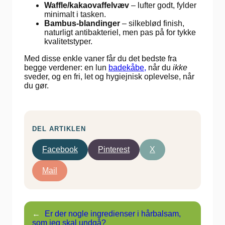
Waffle/kakaovaffelvæv
– lufter godt, fylder
minimalt i tasken.
Bambus-blandinger
– silkeblød finish,
naturligt antibakteriel, men pas på for tykke
kvalitetstyper.
Med disse enkle vaner får du det bedste fra
begge verdener: en lun
badekåbe,
når du
ikke
sveder, og en fri, let og hygiejnisk oplevelse, når
du gør.
DEL ARTIKLEN
Facebook
Pinterest
X
Mail
←
Er der nogle ingredienser i hårbalsam,
som jeg skal undgå?