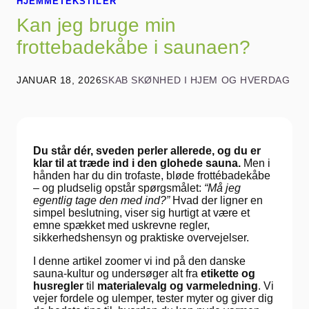
HJEMMETEKSTILER
Kan jeg bruge min
frottebadekåbe i saunaen?
JANUAR 18, 2026
SKAB SKØNHED I HJEM OG HVERDAG
Du står dér, sveden perler allerede, og du er
klar til at træde ind i den glohede sauna.
Men i
hånden har du din trofaste, bløde frottébadekåbe
– og pludselig opstår spørgsmålet:
“Må jeg
egentlig tage den med ind?”
Hvad der ligner en
simpel beslutning, viser sig hurtigt at være et
emne spækket med uskrevne regler,
sikkerhedshensyn og praktiske overvejelser.
I denne artikel zoomer vi ind på den danske
sauna-kultur og undersøger alt fra
etikette og
husregler
til
materialevalg og varmeledning
. Vi
vejer fordele og ulemper, tester myter og giver dig