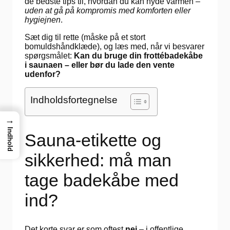
de bedste tips til, hvordan du kan nyde varmen –
uden at gå på kompromis med komforten eller
hygiejnen
.
Sæt dig til rette (måske på et stort
bomuldshåndklæde), og læs med, når vi besvarer
spørgsmålet:
Kan du bruge din frottébadekåbe
i saunaen – eller bør du lade den vente
udenfor?
Indholdsfortegnelse
→
Indhold
Sauna-etikette og
sikkerhed: må man
tage badekåbe med
ind?
Det korte svar er som oftest
nej
– i offentlige