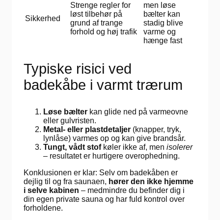
Strenge regler for
men løse
løst tilbehør på
bælter kan
Sikkerhed
grund af trange
stadig blive
forhold og høj trafik
varme og
hænge fast
Typiske risici ved
badekåbe i varmt trærum
Løse bælter
kan glide ned på varmeovne
eller gulvristen.
Metal- eller plastdetaljer
(knapper, tryk,
lynlåse) varmes op og kan give brandsår.
Tungt, vådt stof
køler ikke af, men
isolerer
– resultatet er hurtigere overophedning.
Konklusionen er klar: Selv om badekåben er
dejlig til og fra saunaen,
hører den ikke hjemme
i selve kabinen
– medmindre du befinder dig i
din egen private sauna og har fuld kontrol over
forholdene.