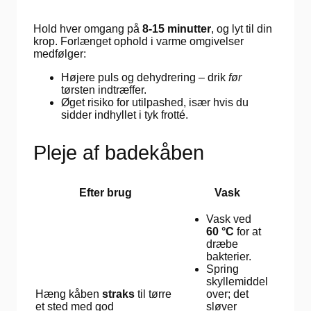
Hold hver omgang på
8-15 minutter
, og lyt til din
krop. Forlænget ophold i varme omgivelser
medfølger:
Højere puls og dehydrering – drik
før
tørsten indtræffer.
Øget risiko for utilpashed, især hvis du
sidder indhyllet i tyk frotté.
Pleje af badekåben
Efter brug
Vask
Vask ved
60 °C
for at
dræbe
bakterier.
Spring
skyllemiddel
Hæng kåben
straks
til tørre
over; det
et sted med god
sløver