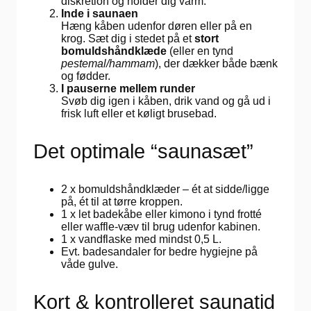
diskretion og holder dig varm.
Inde i saunaen
Hæng kåben udenfor døren eller på en
krog. Sæt dig i stedet på et
stort
bomuldshåndklæde
(eller en tynd
pestemal/hammam
), der dækker både bænk
og fødder.
I pauserne mellem runder
Svøb dig igen i kåben, drik vand og gå ud i
frisk luft eller et køligt brusebad.
Det optimale “saunasæt”
2 x bomuldshåndklæder – ét at sidde/ligge
på, ét til at tørre kroppen.
1 x let badekåbe eller kimono i tynd frotté
eller waffle-væv til brug udenfor kabinen.
1 x vandflaske med mindst 0,5 L.
Evt. badesandaler for bedre hygiejne på
våde gulve.
Kort & kontrolleret saunatid