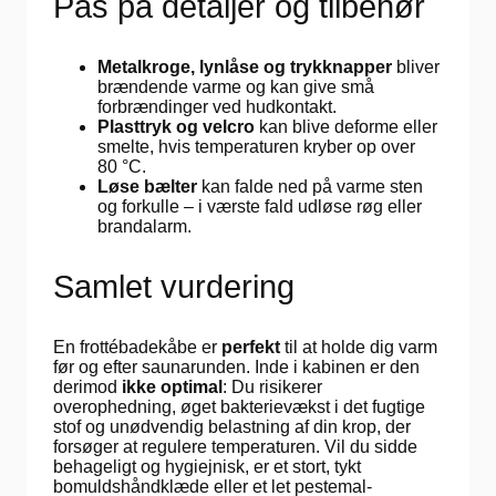
Pas på detaljer og tilbehør
Metalkroge, lynlåse og trykknapper
bliver
brændende varme og kan give små
forbrændinger ved hudkontakt.
Plasttryk og velcro
kan blive deforme eller
smelte, hvis temperaturen kryber op over
80 °C.
Løse bælter
kan falde ned på varme sten
og forkulle – i værste fald udløse røg eller
brandalarm.
Samlet vurdering
En frottébadekåbe er
perfekt
til at holde dig varm
før og efter saunarunden. Inde i kabinen er den
derimod
ikke optimal
: Du risikerer
overophedning, øget bakterievækst i det fugtige
stof og unødvendig belastning af din krop, der
forsøger at regulere temperaturen. Vil du sidde
behageligt og hygiejnisk, er et stort, tykt
bomuldshåndklæde eller et let pestemal-