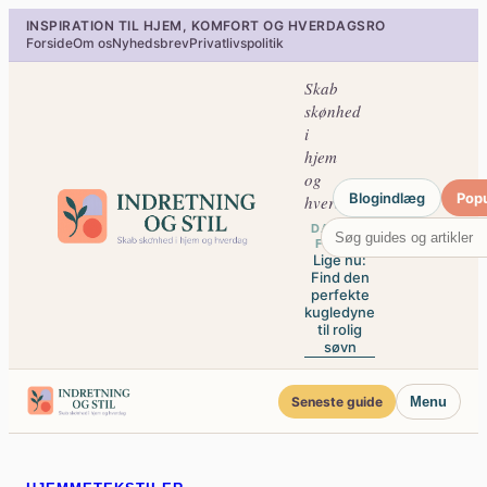
Spring
INSPIRATION TIL HJEM, KOMFORT OG HVERDAGSRO
til
Forside
Om os
Nyhedsbrev
Privatlivspolitik
indhold
Skab
skønhed
i
hjem
og
Blogindlæg
Pop
hverdag
DAGENS
FOKUS
Lige nu:
Find den
perfekte
kugledyne
til rolig
søvn
Seneste guide
Menu