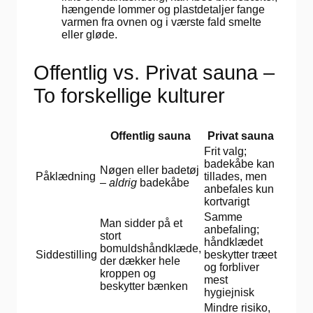
hængende lommer og plastdetaljer fange
varmen fra ovnen og i værste fald smelte
eller gløde.
Offentlig vs. Privat sauna –
To forskellige kulturer
Offentlig sauna
Privat sauna
Frit valg;
badekåbe kan
Nøgen eller badetøj
Påklædning
tillades, men
–
aldrig
badekåbe
anbefales kun
kortvarigt
Samme
Man sidder på et
anbefaling;
stort
håndklædet
bomuldshåndklæde,
Siddestilling
beskytter træet
der dækker hele
og forbliver
kroppen og
mest
beskytter bænken
hygiejnisk
Mindre risiko,