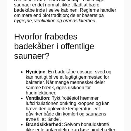
saunaer er det normalt ikke tilladt at bære
badekåbe inde i selve kabinen. Reglerne handler
om mere end blot tradition; de er baseret på
hygiejne, ventilation og brandsikkerhed
.
Hvorfor frabedes
badekåber i offentlige
saunaer?
Hygiejne:
En badekåbe opsuger sved og
kan hurtigt blive et fugtigt gemmested for
bakterier. Når mange mennesker deler
samme bænk, øges risikoen for
hudinfektioner.
Ventilation:
Tykt frottéstof hæmmer
luftcirkulationen omkring kroppen og kan
hæve den oplevede temperatur. Det
påvirker både din komfort og saunaens
evne til at “ånde”.
Brandsikkerhed:
Selvom bomuldsfrotté
ikke er letantændelig, kan løse bindebælter,