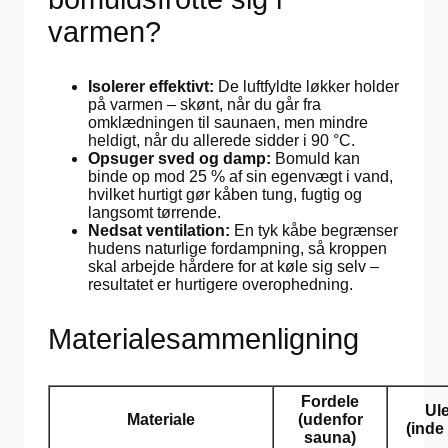
varmen?
Isolerer effektivt:
De luftfyldte løkker holder
på varmen – skønt, når du går fra
omklædningen til saunaen, men mindre
heldigt, når du allerede sidder i 90 °C.
Opsuger sved og damp:
Bomuld kan
binde op mod 25 % af sin egenvægt i vand,
hvilket hurtigt gør kåben tung, fugtig og
langsomt tørrende.
Nedsat ventilation:
En tyk kåbe begrænser
hudens naturlige fordampning, så kroppen
skal arbejde hårdere for at køle sig selv –
resultatet er hurtigere overophedning.
Materialesammenligning
Fordele
Ul
Materiale
(udenfor
(inde
sauna)