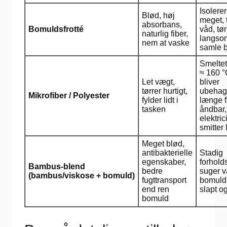
Isolerer
Blød, høj
meget, 
absorbans,
Bomuldsfrotté
våd, tør
naturlig fiber,
langsom
nem at vaske
samle b
Smelte
≈ 160 
Let vægt,
bliver
tørrer hurtigt,
ubehage
Mikrofiber / Polyester
fylder lidt i
længe f
tasken
åndbar,
elektrici
smitter 
Meget blød,
antibakterielle
Stadig
egenskaber,
forholds
Bambus-blend
bedre
suger 
(bambus/viskose + bomuld)
fugttransport
bomuld,
end ren
slapt o
bomuld