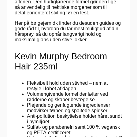
aftenen. Den hurtigtørrende formel gør den lige
så anvendelig til hektiske morgener som til
detaljeorienteret styling før en fest.
Her på bølgejern.dk finder du desuden guides og
gode råd til, hvordan du får mest muligt ud af din
hårspray, så du opnår langvarigt hold og
maksimal glans uden stive lokker.
Kevin Murphy Bedroom
Hair 235ml
Fleksibelt hold uden stivhed – nem at
restyle i løbet af dagen
Volumengivende formel der løfter ved
rødderne og skaber bevægelse
Plejende og genfugtende ingredienser
modvirker tørhed og spaltede spidser
Anti-pollution beskyttelse holder håret sundt
i bymiljøet
Sulfat- og parabenefri samt 100 % vegansk
og PETA-certificeret