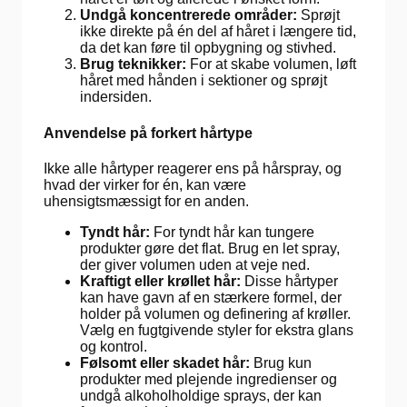
Undgå koncentrerede områder:
Sprøjt
ikke direkte på én del af håret i længere tid,
da det kan føre til opbygning og stivhed.
Brug teknikker:
For at skabe volumen, løft
håret med hånden i sektioner og sprøjt
indersiden.
Anvendelse på forkert hårtype
Ikke alle hårtyper reagerer ens på hårspray, og
hvad der virker for én, kan være
uhensigtsmæssigt for en anden.
Tyndt hår:
For tyndt hår kan tungere
produkter gøre det flat. Brug en let spray,
der giver volumen uden at veje ned.
Kraftigt eller krøllet hår:
Disse hårtyper
kan have gavn af en stærkere formel, der
holder på volumen og definering af krøller.
Vælg en fugtgivende styler for ekstra glans
og kontrol.
Følsomt eller skadet hår:
Brug kun
produkter med plejende ingredienser og
undgå alkoholholdige sprays, der kan