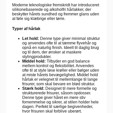
Moderne teknologiske fremskridt har introduceret
silikonebaserede og alkoholfri hårlakker, der
beskytter hårets sundhed og fremmer glans uden
at føle sig klæbrige eller tørre.
Typer af hårlak
Let hold:
Denne type giver minimal struktur
og anvendes ofte til at tæmme flyvehår og
opnå en naturlig finish. Ideelt til daglig brug
og til dem, der ønsker at maskere
stylingprodukter.
Middel hold:
Tilbyder en god balance
mellem kontrol og fleksibilitet. Anvendes
ofte til at style løse krøller eller bølger uden
at miste hårets bevægelighed. Middel hold
hårlak er velegnet til mellemlange til lange
frisurer, som skal bevare en blød struktur.
Stærk hold:
Designet til mere formelle og
strukturerede frisurer, såsom opdosser.
Denne type giver håret en mere stiv
fornemmelse og sikrer, at stilen holder hele
dagen. Perfekt til særlige begivenheder,
hvor frisuren skal forblive uberørt.