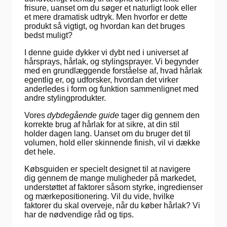
frisure, uanset om du søger et naturligt look eller
et mere dramatisk udtryk. Men hvorfor er dette
produkt så vigtigt, og hvordan kan det bruges
bedst muligt?
I denne guide dykker vi dybt ned i universet af
hårsprays, hårlak, og stylingsprayer. Vi begynder
med en grundlæggende forståelse af, hvad hårlak
egentlig er, og udforsker, hvordan det virker
anderledes i form og funktion sammenlignet med
andre stylingprodukter.
Vores
dybdegående guide
tager dig gennem den
korrekte brug af hårlak for at sikre, at din stil
holder dagen lang. Uanset om du bruger det til
volumen, hold eller skinnende finish, vil vi dække
det hele.
Købsguiden er specielt designet til at navigere
dig gennem de mange muligheder på markedet,
understøttet af faktorer såsom styrke, ingredienser
og mærkepositionering. Vil du vide, hvilke
faktorer du skal overveje, når du køber hårlak? Vi
har de nødvendige råd og tips.