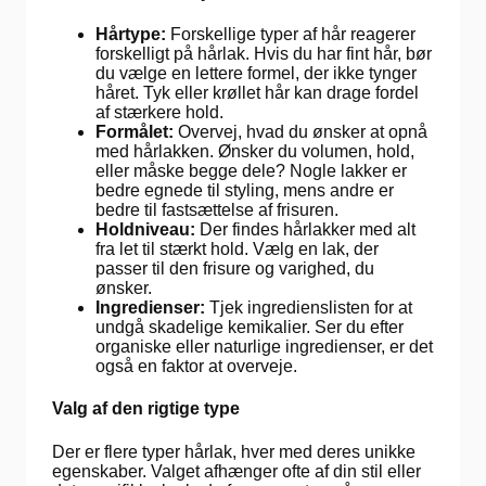
Hårtype:
Forskellige typer af hår reagerer
forskelligt på hårlak. Hvis du har fint hår, bør
du vælge en lettere formel, der ikke tynger
håret. Tyk eller krøllet hår kan drage fordel
af stærkere hold.
Formålet:
Overvej, hvad du ønsker at opnå
med hårlakken. Ønsker du volumen, hold,
eller måske begge dele? Nogle lakker er
bedre egnede til styling, mens andre er
bedre til fastsættelse af frisuren.
Holdniveau:
Der findes hårlakker med alt
fra let til stærkt hold. Vælg en lak, der
passer til den frisure og varighed, du
ønsker.
Ingredienser:
Tjek ingredienslisten for at
undgå skadelige kemikalier. Ser du efter
organiske eller naturlige ingredienser, er det
også en faktor at overveje.
Valg af den rigtige type
Der er flere typer hårlak, hver med deres unikke
egenskaber. Valget afhænger ofte af din stil eller