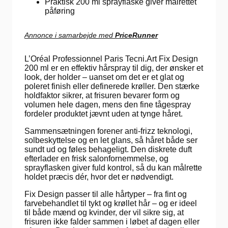
Praktisk 200 ml sprayflaske giver målrettet
påføring
Annonce i samarbejde med
PriceRunner
L’Oréal Professionnel Paris Tecni.Art Fix Design
200 ml er en effektiv hårspray til dig, der ønsker et
look, der holder – uanset om det er et glat og
poleret finish eller definerede krøller. Den stærke
holdfaktor sikrer, at frisuren bevarer form og
volumen hele dagen, mens den fine tågespray
fordeler produktet jævnt uden at tynge håret.
Sammensætningen forener anti-frizz teknologi,
solbeskyttelse og en let glans, så håret både ser
sundt ud og føles behageligt. Den diskrete duft
efterlader en frisk salonfornemmelse, og
sprayflasken giver fuld kontrol, så du kan målrette
holdet præcis dér, hvor det er nødvendigt.
Fix Design passer til alle hårtyper – fra fint og
farvebehandlet til tykt og krøllet hår – og er ideel
til både mænd og kvinder, der vil sikre sig, at
frisuren ikke falder sammen i løbet af dagen eller