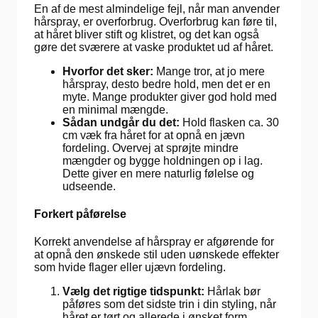
En af de mest almindelige fejl, når man anvender
hårspray, er overforbrug. Overforbrug kan føre til,
at håret bliver stift og klistret, og det kan også
gøre det sværere at vaske produktet ud af håret.
Hvorfor det sker:
Mange tror, at jo mere
hårspray, desto bedre hold, men det er en
myte. Mange produkter giver god hold med
en minimal mængde.
Sådan undgår du det:
Hold flasken ca. 30
cm væk fra håret for at opnå en jævn
fordeling. Overvej at sprøjte mindre
mængder og bygge holdningen op i lag.
Dette giver en mere naturlig følelse og
udseende.
Forkert påførelse
Korrekt anvendelse af hårspray er afgørende for
at opnå den ønskede stil uden uønskede effekter
som hvide flager eller ujævn fordeling.
Vælg det rigtige tidspunkt:
Hårlak bør
påføres som det sidste trin i din styling, når
håret er tørt og allerede i ønsket form.