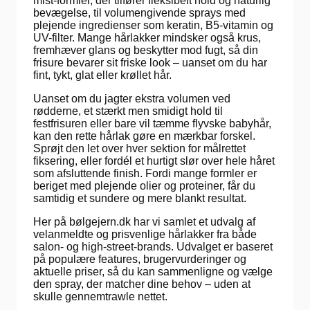
mist-formler, der tilfører fleksibelt hold og naturlig
bevægelse, til volumengivende sprays med
plejende ingredienser som keratin, B5-vitamin og
UV-filter. Mange hårlakker mindsker også krus,
fremhæver glans og beskytter mod fugt, så din
frisure bevarer sit friske look – uanset om du har
fint, tykt, glat eller krøllet hår.
Uanset om du jagter ekstra volumen ved
rødderne, et stærkt men smidigt hold til
festfrisuren eller bare vil tæmme flyvske babyhår,
kan den rette hårlak gøre en mærkbar forskel.
Sprøjt den let over hver sektion for målrettet
fiksering, eller fordél et hurtigt slør over hele håret
som afsluttende finish. Fordi mange formler er
beriget med plejende olier og proteiner, får du
samtidig et sundere og mere blankt resultat.
Her på bølgejern.dk har vi samlet et udvalg af
velanmeldte og prisvenlige hårlakker fra både
salon- og high-street-brands. Udvalget er baseret
på populære features, brugervurderinger og
aktuelle priser, så du kan sammenligne og vælge
den spray, der matcher dine behov – uden at
skulle gennemtrawle nettet.