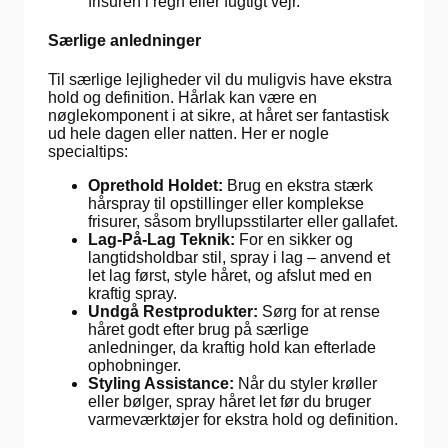
frisuren i regn eller fugtigt vejr.
Særlige anledninger
Til særlige lejligheder vil du muligvis have ekstra
hold og definition. Hårlak kan være en
nøglekomponent i at sikre, at håret ser fantastisk
ud hele dagen eller natten. Her er nogle
specialtips:
Oprethold Holdet:
Brug en ekstra stærk
hårspray til opstillinger eller komplekse
frisurer, såsom bryllupsstilarter eller gallafet.
Lag-På-Lag Teknik:
For en sikker og
langtidsholdbar stil, spray i lag – anvend et
let lag først, style håret, og afslut med en
kraftig spray.
Undgå Restprodukter:
Sørg for at rense
håret godt efter brug på særlige
anledninger, da kraftig hold kan efterlade
ophobninger.
Styling Assistance:
Når du styler krøller
eller bølger, spray håret let før du bruger
varmeværktøjer for ekstra hold og definition.