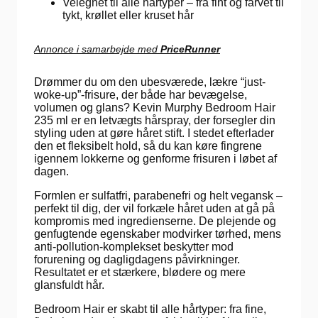
Velegnet til alle hårtyper – fra fint og farvet til
tykt, krøllet eller kruset hår
Annonce i samarbejde med
PriceRunner
Drømmer du om den ubesværede, lækre “just-
woke-up”-frisure, der både har bevægelse,
volumen og glans? Kevin Murphy Bedroom Hair
235 ml er en letvægts hårspray, der forsegler din
styling uden at gøre håret stift. I stedet efterlader
den et fleksibelt hold, så du kan køre fingrene
igennem lokkerne og genforme frisuren i løbet af
dagen.
Formlen er sulfatfri, parabenefri og helt vegansk –
perfekt til dig, der vil forkæle håret uden at gå på
kompromis med ingredienserne. De plejende og
genfugtende egenskaber modvirker tørhed, mens
anti-pollution-komplekset beskytter mod
forurening og dagligdagens påvirkninger.
Resultatet er et stærkere, blødere og mere
glansfuldt hår.
Bedroom Hair er skabt til alle hårtyper: fra fine,