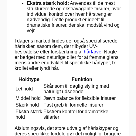
Ekstra stærk hold:
Anvendes til de mest
strukturerede og ekstravagante frisurer, hvor
individuel kontrol over hver hårstreng er
nødvendig. Dette produkt er ideelt til
dramatiske frisurer, der skal modstå vind og
vejr.
I dagens marked findes der også specialiserede
hårlakker, såsom dem, der tilbyder UV-
beskyttelse eller forstærkning af
hårfarve.
Nogle
er beriget med naturlige olier for at fremme glans,
mens andre er udviklet til specifikke hårtyper, fx
krøllet eller tyndt hår.
Holdtype
Funktion
Skånsom til daglig styling med
Let hold
naturligt udseende
Middel hold
Jævn balance for fleksible frisurer
Stærk hold
Fast greb til formelle frisurer
Ekstra stærk
Ekstrem kontrol for dramatiske
hold
stilarter
Afslutningsvis, det store udvalg af hårlaktyper og
deres specifikke fordele gør det muligt for brugere