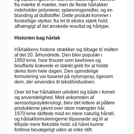
fra mærke til mærke, men de fleste hårlakker
indeholder polymerer, opløsningsmidler, og en
blanding af duftstoffer. Dette produkt kommer i
forskellige styrker, fra let til ekstra stærk hold,
afhængigt af det ønskede resultat og hårtype.
Historien bag hårlak
Hårlakkens historie strækker sig tilbage til midten
af det 20. århundrede. Den blev populær i
1950’erne, hvor frisurer som beehives og
bouffants krævede et stærkt greb for at holde
deres form hele dagen. Den oprindelige
formulering var baseret på nylonspray, ligesom
dem, der anvendes til tekstilindustrien.
Over tid har hårlakken udviklet sig både i formel
og anvendelighed. Med ankomsten af
aerosolsprayteknologi, blev det lettere at påføre
produkterne jævnt over store mængder hår.
1970’erne skiftede mod en mere naturlig hårstil,
og hårlakformuleringerne tilpassede sig til at
tilbyde mere fleksible hold, så håret kunne
forblive bevægeligt uden at virke stift.