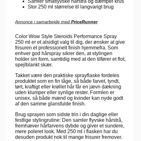
Samler småflyvske hårstrå og dæmper krus
Stor 250 ml størrelse til langvarigt brug
Annonce i samarbejde med
PriceRunner
Color Wow Style Steroids Performance Spray
250 ml er et alsidigt valg til dig, der ønsker at give
frisuren et professionelt finish hjemmefra. Som
enhver god hårspray sikrer den, at stylingen
holder sin form, samtidig med at den tilfører et flot,
spejlblankt skær.
Takket være den praktiske sprayflaske fordeles
produktet som en fin tåge, så både farvet, tyndt,
tørt, kraftigt eller krøllet hår får en jævn dækning
uden klumper eller synlige rester. Formlen er
unisex, så både mænd og kvinder kan nyde godt
af den samme glansfulde finish.
Brug sprayen som sidste trin i din daglige eller
festlige stylingrutine: Den samler flyvske hårstrå,
fremhæver hårfarvens dybde og giver et sundere,
mere poleret look. Med 250 ml i flasken har du
desuden produkt nok til mange frisurer fremover.