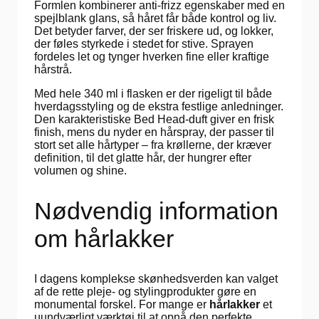
Formlen kombinerer anti-frizz egenskaber med en
spejlblank glans, så håret får både kontrol og liv.
Det betyder farver, der ser friskere ud, og lokker,
der føles styrkede i stedet for stive. Sprayen
fordeles let og tynger hverken fine eller kraftige
hårstrå.
Med hele 340 ml i flasken er der rigeligt til både
hverdagsstyling og de ekstra festlige anledninger.
Den karakteristiske Bed Head-duft giver en frisk
finish, mens du nyder en hårspray, der passer til
stort set alle hårtyper – fra krøllerne, der kræver
definition, til det glatte hår, der hungrer efter
volumen og shine.
Nødvendig information
om hårlakker
I dagens komplekse skønhedsverden kan valget
af de rette pleje- og stylingprodukter gøre en
monumental forskel. For mange er
hårlakker
et
uundværligt værktøj til at opnå den perfekte