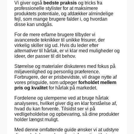
Vi giver også
bedste praksis
og tricks fra
professionelle stylister for at maksimere
produktets potentiale, og afdækker almindelige
fejl, som mange brugere falder i, og hvordan
disse kan undgås.
For de mere erfarne brugere tilbyder vi
avancerede teknikker til unikke frisurer, der
virkelig skiller sig ud. Hvis du leder efter
alternativer
til hårlak, er vi klar med muligheder og
ideer, der passer til dit behov.
Størrelse og materialer diskuteres med fokus på
miljøvenlighed og personlig præference.
Forbrugere, der er prisbevidste, vil drage nytte af
vores prisguide, som udpeger
forholdet mellem
pris og kvalitet
for hårlak på markedet.
Fordelene og ulemperne ved at bruge hårlak
analyseres, hvilket giver dig en klar forståelse af,
hvad du kan forvente. Tilsidst ser vi på
vedligeholdelse og opbevaring, så dine produkter
holder længst muligt.
Med denne omfattende guide ønsker vi at udstyre