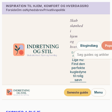
Spring
INSPIRATION TIL HJEM, KOMFORT OG HVERDAGSRO
til
Forside
Om os
Nyhedsbrev
Privatlivspolitik
indhold
Skab
skønhed
i
hjem
og
Blogindlæg
Pop
hverdag
DAGENS
FOKUS
Lige nu:
Find den
perfekte
kugledyne
til rolig
søvn
Seneste guide
Menu