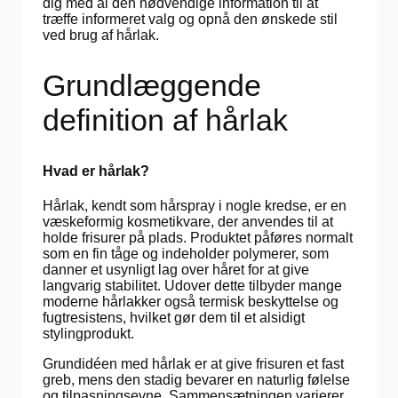
dig med al den nødvendige information til at
træffe informeret valg og opnå den ønskede stil
ved brug af hårlak.
Grundlæggende
definition af hårlak
Hvad er hårlak?
Hårlak, kendt som hårspray i nogle kredse, er en
væskeformig kosmetikvare, der anvendes til at
holde frisurer på plads. Produktet påføres normalt
som en fin tåge og indeholder polymerer, som
danner et usynligt lag over håret for at give
langvarig stabilitet. Udover dette tilbyder mange
moderne hårlakker også termisk beskyttelse og
fugtresistens, hvilket gør dem til et alsidigt
stylingprodukt.
Grundidéen med hårlak er at give frisuren et fast
greb, mens den stadig bevarer en naturlig følelse
og tilpasningsevne. Sammensætningen varierer