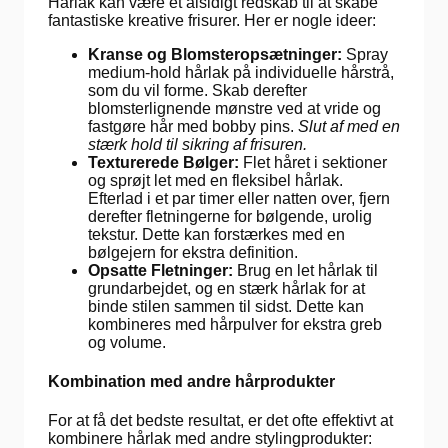
Hårlak kan være et alsidigt redskab til at skabe
fantastiske kreative frisurer. Her er nogle ideer:
Kranse og Blomsteropsætninger:
Spray
medium-hold hårlak på individuelle hårstrå,
som du vil forme. Skab derefter
blomsterlignende mønstre ved at vride og
fastgøre hår med bobby pins.
Slut af med en
stærk hold til sikring af frisuren.
Texturerede Bølger:
Flet håret i sektioner
og sprøjt let med en fleksibel hårlak.
Efterlad i et par timer eller natten over, fjern
derefter fletningerne for bølgende, urolig
tekstur. Dette kan forstærkes med en
bølgejern for ekstra definition.
Opsatte Fletninger:
Brug en let hårlak til
grundarbejdet, og en stærk hårlak for at
binde stilen sammen til sidst. Dette kan
kombineres med hårpulver for ekstra greb
og volume.
Kombination med andre hårprodukter
For at få det bedste resultat, er det ofte effektivt at
kombinere hårlak med andre stylingprodukter: