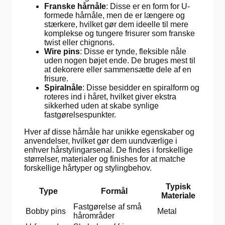
Franske hårnåle
: Disse er en form for U-
formede hårnåle, men de er længere og
stærkere, hvilket gør dem ideelle til mere
komplekse og tungere frisurer som franske
twist eller chignons.
Wire pins
: Disse er tynde, fleksible nåle
uden nogen bøjet ende. De bruges mest til
at dekorere eller sammensætte dele af en
frisure.
Spiralnåle
: Disse besidder en spiralform og
roteres ind i håret, hvilket giver ekstra
sikkerhed uden at skabe synlige
fastgørelsespunkter.
Hver af disse hårnåle har unikke egenskaber og
anvendelser, hvilket gør dem uundværlige i
enhver hårstylingarsenal. De findes i forskellige
størrelser, materialer og finishes for at matche
forskellige hårtyper og stylingbehov.
Typisk
Type
Formål
Materiale
Fastgørelse af små
Bobby pins
Metal
hårområder