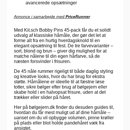
avancerede opsætninger
Annonce i samarbejde med
PriceRunner
Med Kit.sch Bobby Pins 45-pack får du et solidt
udvalg af klassiske hårnåle, der gør det let at
forme alt fra en hurtig hverdagsknold til en
elegant opsætning til fest. De tre farvevarianter –
sort, blond og brun – giver dig mulighed for at
matche nålene til din egen hårfarve, så de
næsten forsvinder i frisuren.
De 45 nåle rummer rigeligt til både daglig styling
og kreative looks, hvor du har brug for ekstra
støtte. Hårnålene er ideelle til at fæstne løse
totter, sikre bølger efter brug af bølgejern eller
skabe hold i en halvopsat frisure, uden at det
trækker eller slider på håret.
Her på bølgejern.dk finder du desuden guides til,
hvordan du får mest muligt ud af dine hårnåle –
uanset om du vil opbygge volumen, pinne krøller
på plads eller blot holde pandehåret væk fra
ansigtet.