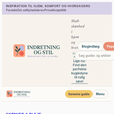
Spring
INSPIRATION TIL HJEM, KOMFORT OG HVERDAGSRO
til
Forside
Om os
Nyhedsbrev
Privatlivspolitik
indhold
Skab
skønhed
i
hjem
og
Blogindlæg
Pop
hverdag
DAGENS
FOKUS
Lige nu:
Find den
perfekte
kugledyne
til rolig
søvn
Seneste guide
Menu