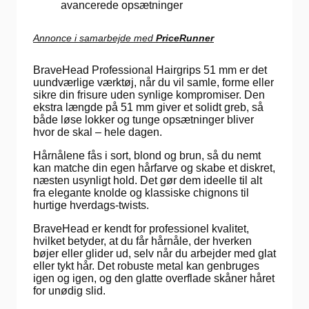
avancerede opsætninger
Annonce i samarbejde med
PriceRunner
BraveHead Professional Hairgrips 51 mm er det
uundværlige værktøj, når du vil samle, forme eller
sikre din frisure uden synlige kompromiser. Den
ekstra længde på 51 mm giver et solidt greb, så
både løse lokker og tunge opsætninger bliver
hvor de skal – hele dagen.
Hårnålene fås i sort, blond og brun, så du nemt
kan matche din egen hårfarve og skabe et diskret,
næsten usynligt hold. Det gør dem ideelle til alt
fra elegante knolde og klassiske chignons til
hurtige hverdags-twists.
BraveHead er kendt for professionel kvalitet,
hvilket betyder, at du får hårnåle, der hverken
bøjer eller glider ud, selv når du arbejder med glat
eller tykt hår. Det robuste metal kan genbruges
igen og igen, og den glatte overflade skåner håret
for unødig slid.