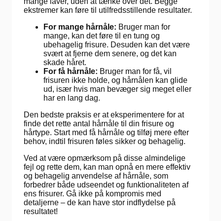
mange laver, uden at tænke over det. Begge
ekstremer kan føre til utilfredsstillende resultater.
For mange hårnåle:
Bruger man for
mange, kan det føre til en tung og
ubehagelig frisure. Desuden kan det være
svært at fjerne dem senere, og det kan
skade håret.
For få hårnåle:
Bruger man for få, vil
frisuren ikke holde, og hårnålen kan glide
ud, især hvis man bevæger sig meget eller
har en lang dag.
Den bedste praksis er at eksperimentere for at
finde det rette antal hårnåle til din frisure og
hårtype. Start med få hårnåle og tilføj mere efter
behov, indtil frisuren føles sikker og behagelig.
Ved at være opmærksom på disse almindelige
fejl og rette dem, kan man opnå en mere effektiv
og behagelig anvendelse af hårnåle, som
forbedrer både udseendet og funktionaliteten af
ens frisurer. Gå ikke på kompromis med
detaljerne – de kan have stor indflydelse på
resultatet!