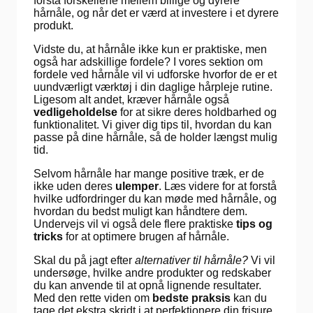
forstå forskellene mellem billige og dyrere
hårnåle, og når det er værd at investere i et dyrere
produkt.
Vidste du, at hårnåle ikke kun er praktiske, men
også har adskillige fordele? I vores sektion om
fordele ved hårnåle vil vi udforske hvorfor de er et
uundværligt værktøj i din daglige hårpleje rutine.
Ligesom alt andet, kræver hårnåle også
vedligeholdelse
for at sikre deres holdbarhed og
funktionalitet. Vi giver dig tips til, hvordan du kan
passe på dine hårnåle, så de holder længst mulig
tid.
Selvom hårnåle har mange positive træk, er de
ikke uden deres
ulemper
. Læs videre for at forstå
hvilke udfordringer du kan møde med hårnåle, og
hvordan du bedst muligt kan håndtere dem.
Undervejs vil vi også dele flere praktiske
tips og
tricks
for at optimere brugen af hårnåle.
Skal du på jagt efter
alternativer til hårnåle?
Vi vil
undersøge, hvilke andre produkter og redskaber
du kan anvende til at opnå lignende resultater.
Med den rette viden om
bedste praksis
kan du
tage det ekstra skridt i at perfektionere din frisure.