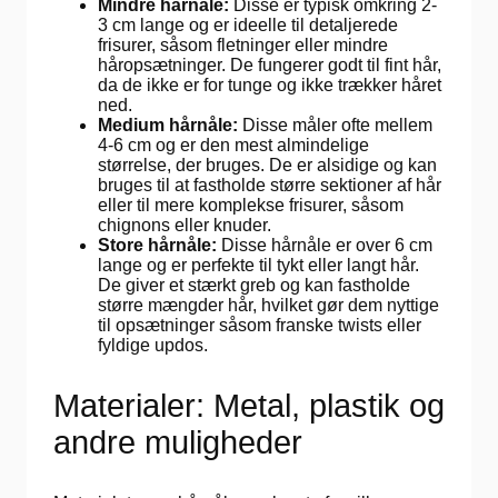
Mindre hårnåle:
Disse er typisk omkring 2-
3 cm lange og er ideelle til detaljerede
frisurer, såsom fletninger eller mindre
håropsætninger. De fungerer godt til fint hår,
da de ikke er for tunge og ikke trækker håret
ned.
Medium hårnåle:
Disse måler ofte mellem
4-6 cm og er den mest almindelige
størrelse, der bruges. De er alsidige og kan
bruges til at fastholde større sektioner af hår
eller til mere komplekse frisurer, såsom
chignons eller knuder.
Store hårnåle:
Disse hårnåle er over 6 cm
lange og er perfekte til tykt eller langt hår.
De giver et stærkt greb og kan fastholde
større mængder hår, hvilket gør dem nyttige
til opsætninger såsom franske twists eller
fyldige updos.
Materialer: Metal, plastik og
andre muligheder