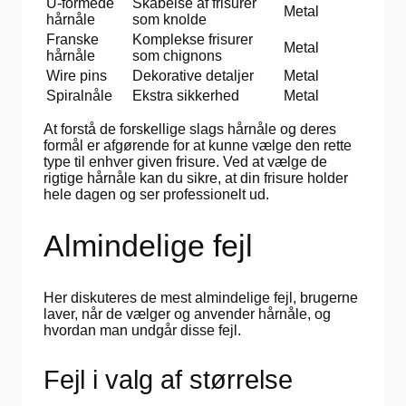
U-formede
Skabelse af frisurer
Metal
hårnåle
som knolde
Franske
Komplekse frisurer
Metal
hårnåle
som chignons
Wire pins
Dekorative detaljer
Metal
Spiralnåle
Ekstra sikkerhed
Metal
At forstå de forskellige slags hårnåle og deres
formål er afgørende for at kunne vælge den rette
type til enhver given frisure. Ved at vælge de
rigtige hårnåle kan du sikre, at din frisure holder
hele dagen og ser professionelt ud.
Almindelige fejl
Her diskuteres de mest almindelige fejl, brugerne
laver, når de vælger og anvender hårnåle, og
hvordan man undgår disse fejl.
Fejl i valg af størrelse