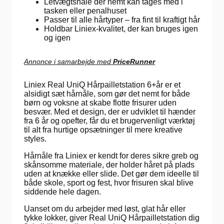
Letvægtsnåle der nemt kan tages med i
tasken eller penalhuset
Passer til alle hårtyper – fra fint til kraftigt hår
Holdbar Liniex-kvalitet, der kan bruges igen
og igen
Annonce i samarbejde med
PriceRunner
Liniex Real UniQ Hårpailletstation 6+år er et
alsidigt sæt hårnåle, som gør det nemt for både
børn og voksne at skabe flotte frisurer uden
besvær. Med et design, der er udviklet til hænder
fra 6 år og opefter, får du et brugervenligt værktøj
til alt fra hurtige opsætninger til mere kreative
styles.
Hårnåle fra Liniex er kendt for deres sikre greb og
skånsomme materiale, der holder håret på plads
uden at knække eller slide. Det gør dem ideelle til
både skole, sport og fest, hvor frisuren skal blive
siddende hele dagen.
Uanset om du arbejder med løst, glat hår eller
tykke lokker, giver Real UniQ Hårpailletstation dig