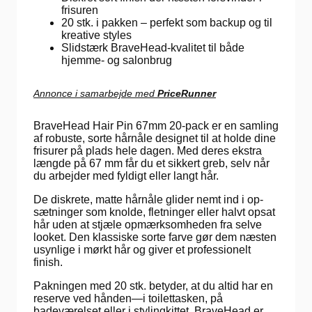
frisuren
20 stk. i pakken – perfekt som backup og til
kreative styles
Slidstærk BraveHead-kvalitet til både
hjemme- og salonbrug
Annonce i samarbejde med
PriceRunner
BraveHead Hair Pin 67mm 20-pack er en samling
af robuste, sorte hårnåle designet til at holde dine
frisurer på plads hele dagen. Med deres ekstra
længde på 67 mm får du et sikkert greb, selv når
du arbejder med fyldigt eller langt hår.
De diskrete, matte hårnåle glider nemt ind i op­
sætninger som knolde, fletninger eller halvt opsat
hår uden at stjæle opmærksomheden fra selve
looket. Den klassiske sorte farve gør dem næsten
usynlige i mørkt hår og giver et professionelt
finish.
Pakningen med 20 stk. betyder, at du altid har en
reserve ved hånden—i toilettasken, på
badeværelset eller i stylingkittet. BraveHead er