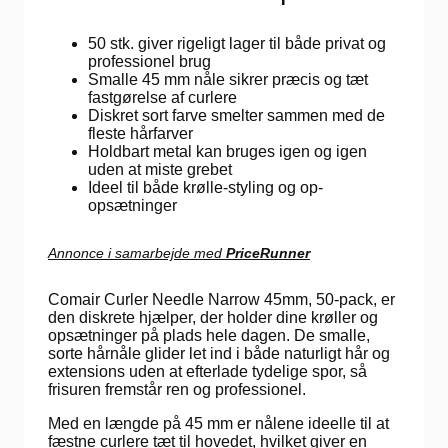
50 stk. giver rigeligt lager til både privat og
professionel brug
Smalle 45 mm nåle sikrer præcis og tæt
fastgørelse af curlere
Diskret sort farve smelter sammen med de
fleste hårfarver
Holdbart metal kan bruges igen og igen
uden at miste grebet
Ideel til både krølle-styling og op­
opsætninger
Annonce i samarbejde med
PriceRunner
Comair Curler Needle Narrow 45mm, 50-pack, er
den diskrete hjælper, der holder dine krøller og
opsætninger på plads hele dagen. De smalle,
sorte hårnåle glider let ind i både naturligt hår og
extensions uden at efterlade tydelige spor, så
frisuren fremstår ren og professionel.
Med en længde på 45 mm er nålene ideelle til at
fæstne curlere tæt til hovedet, hvilket giver en