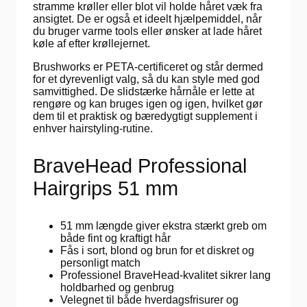
stramme krøller eller blot vil holde håret væk fra
ansigtet. De er også et ideelt hjælpemiddel, når
du bruger varme tools eller ønsker at lade håret
køle af efter krøllejernet.
Brushworks er PETA-certificeret og står dermed
for et dyrevenligt valg, så du kan style med god
samvittighed. De slidstærke hårnåle er lette at
rengøre og kan bruges igen og igen, hvilket gør
dem til et praktisk og bæredygtigt supplement i
enhver hairstyling-rutine.
BraveHead Professional
Hairgrips 51 mm
51 mm længde giver ekstra stærkt greb om
både fint og kraftigt hår
Fås i sort, blond og brun for et diskret og
personligt match
Professionel BraveHead-kvalitet sikrer lang
holdbarhed og genbrug
Velegnet til både hverdagsfrisurer og