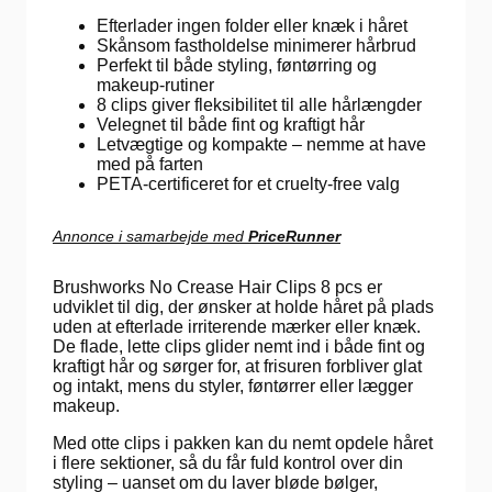
Efterlader ingen folder eller knæk i håret
Skånsom fastholdelse minimerer hårbrud
Perfekt til både styling, føntørring og
makeup-rutiner
8 clips giver fleksibilitet til alle hårlængder
Velegnet til både fint og kraftigt hår
Letvægtige og kompakte – nemme at have
med på farten
PETA-certificeret for et cruelty-free valg
Annonce i samarbejde med
PriceRunner
Brushworks No Crease Hair Clips 8 pcs er
udviklet til dig, der ønsker at holde håret på plads
uden at efterlade irriterende mærker eller knæk.
De flade, lette clips glider nemt ind i både fint og
kraftigt hår og sørger for, at frisuren forbliver glat
og intakt, mens du styler, føntørrer eller lægger
makeup.
Med otte clips i pakken kan du nemt opdele håret
i flere sektioner, så du får fuld kontrol over din
styling – uanset om du laver bløde bølger,