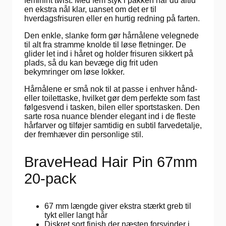
feminint twist. Med fem styk i pakken har du altid
en ekstra nål klar, uanset om det er til
hverdagsfrisuren eller en hurtig redning på farten.
Den enkle, slanke form gør hårnålene velegnede
til alt fra stramme knolde til løse fletninger. De
glider let ind i håret og holder frisuren sikkert på
plads, så du kan bevæge dig frit uden
bekymringer om løse lokker.
Hårnålene er små nok til at passe i enhver hånd-
eller toilettaske, hvilket gør dem perfekte som fast
følgesvend i tasken, bilen eller sportstasken. Den
sarte rosa nuance blender elegant ind i de fleste
hårfarver og tilføjer samtidig en subtil farvedetalje,
der fremhæver din personlige stil.
BraveHead Hair Pin 67mm
20-pack
67 mm længde giver ekstra stærkt greb til
tykt eller langt hår
Diskret sort finish der næsten forsvinder i