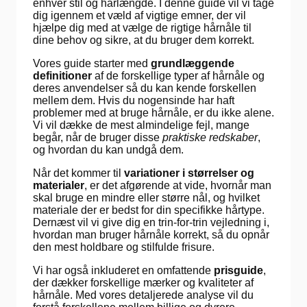
enhver stil og hårlængde. I denne guide vil vi tage
dig igennem et væld af vigtige emner, der vil
hjælpe dig med at vælge de rigtige hårnåle til
dine behov og sikre, at du bruger dem korrekt.
Vores guide starter med
grundlæggende
definitioner
af de forskellige typer af hårnåle og
deres anvendelser så du kan kende forskellen
mellem dem. Hvis du nogensinde har haft
problemer med at bruge hårnåle, er du ikke alene.
Vi vil dække de mest almindelige fejl, mange
begår, når de bruger disse
praktiske redskaber
,
og hvordan du kan undgå dem.
Når det kommer til
variationer i størrelser og
materialer
, er det afgørende at vide, hvornår man
skal bruge en mindre eller større nål, og hvilket
materiale der er bedst for din specifikke hårtype.
Dernæst vil vi give dig en trin-for-trin vejledning i,
hvordan man bruger hårnåle korrekt, så du opnår
den mest holdbare og stilfulde frisure.
Vi har også inkluderet en omfattende
prisguide
,
der dækker forskellige mærker og kvaliteter af
hårnåle. Med vores detaljerede analyse vil du