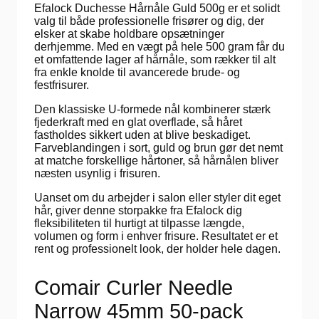
Efalock Duchesse Hårnåle Guld 500g er et solidt
valg til både professionelle frisører og dig, der
elsker at skabe holdbare opsætninger
derhjemme. Med en vægt på hele 500 gram får du
et omfattende lager af hårnåle, som rækker til alt
fra enkle knolde til avancerede brude- og
festfrisurer.
Den klassiske U-formede nål kombinerer stærk
fjederkraft med en glat overflade, så håret
fastholdes sikkert uden at blive beskadiget.
Farveblandingen i sort, guld og brun gør det nemt
at matche forskellige hårtoner, så hårnålen bliver
næsten usynlig i frisuren.
Uanset om du arbejder i salon eller styler dit eget
hår, giver denne storpakke fra Efalock dig
fleksibiliteten til hurtigt at tilpasse længde,
volumen og form i enhver frisure. Resultatet er et
rent og professionelt look, der holder hele dagen.
Comair Curler Needle
Narrow 45mm 50-pack