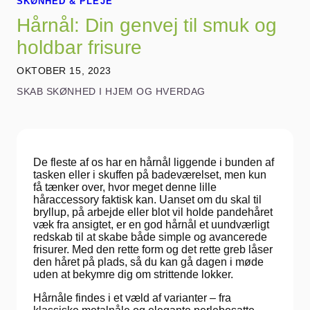
SKØNHED & PLEJE
Hårnål: Din genvej til smuk og
holdbar frisure
OKTOBER 15, 2023
SKAB SKØNHED I HJEM OG HVERDAG
De fleste af os har en hårnål liggende i bunden af
tasken eller i skuffen på badeværelset, men kun
få tænker over, hvor meget denne lille
håraccessory faktisk kan. Uanset om du skal til
bryllup, på arbejde eller blot vil holde pandehåret
væk fra ansigtet, er en god hårnål et uundværligt
redskab til at skabe både simple og avancerede
frisurer. Med den rette form og det rette greb låser
den håret på plads, så du kan gå dagen i møde
uden at bekymre dig om strittende lokker.
Hårnåle findes i et væld af varianter – fra