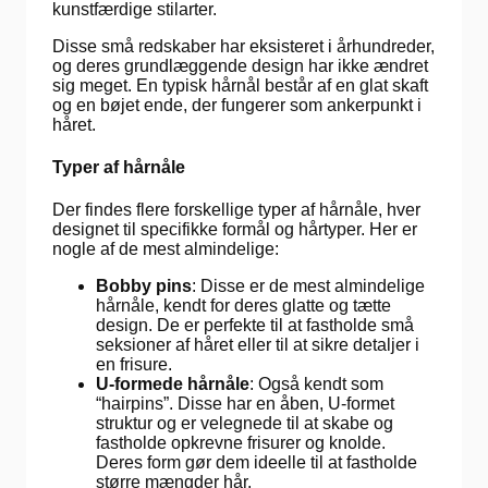
kunstfærdige stilarter.
Disse små redskaber har eksisteret i århundreder,
og deres grundlæggende design har ikke ændret
sig meget. En typisk hårnål består af en glat skaft
og en bøjet ende, der fungerer som ankerpunkt i
håret.
Typer af hårnåle
Der findes flere forskellige typer af hårnåle, hver
designet til specifikke formål og hårtyper. Her er
nogle af de mest almindelige:
Bobby pins
: Disse er de mest almindelige
hårnåle, kendt for deres glatte og tætte
design. De er perfekte til at fastholde små
seksioner af håret eller til at sikre detaljer i
en frisure.
U-formede hårnåle
: Også kendt som
“hairpins”. Disse har en åben, U-formet
struktur og er velegnede til at skabe og
fastholde opkrevne frisurer og knolde.
Deres form gør dem ideelle til at fastholde
større mængder hår.