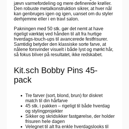
jævn varmefordeling og mere definerede krøller.
Den robuste metalkonstruktion sikrer, at hver nål
kan genbruges igen og igen, uanset om du styler
derhjemme eller i en travl salon.
Pakningen med 50 stk. gør det nemt at have
rigeligt værktøj ved hånden til alt fra hurtige
hverdags-touch-ups til avancerede festfrisurer.
Samtidig betyder den klassiske sorte farve, at
nålene forsvinder visuelt i både lyst og mørkt hår,
så fokus bliver på resultatet, ikke redskabet.
Kit.sch Bobby Pins 45-
pack
Tre farver (sort, blond, brun) for diskret
match til din hårfarve
45 stk. i pakken – rigeligt til både hverdag
og stylingprojekter
Sikker og skridsikker fastgørelse, der holder
frisuren hele dagen
Velegnet til alt fra enkle hverdagslooks til