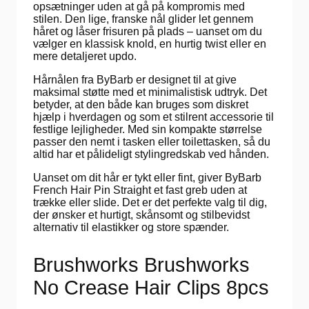
opsætninger uden at gå på kompromis med
stilen. Den lige, franske nål glider let gennem
håret og låser frisuren på plads – uanset om du
vælger en klassisk knold, en hurtig twist eller en
mere detaljeret updo.
Hårnålen fra ByBarb er designet til at give
maksimal støtte med et minimalistisk udtryk. Det
betyder, at den både kan bruges som diskret
hjælp i hverdagen og som et stilrent accessorie til
festlige lejligheder. Med sin kompakte størrelse
passer den nemt i tasken eller toilettasken, så du
altid har et pålideligt stylingredskab ved hånden.
Uanset om dit hår er tykt eller fint, giver ByBarb
French Hair Pin Straight et fast greb uden at
trække eller slide. Det er det perfekte valg til dig,
der ønsker et hurtigt, skånsomt og stilbevidst
alternativ til elastikker og store spænder.
Brushworks Brushworks
No Crease Hair Clips 8pcs