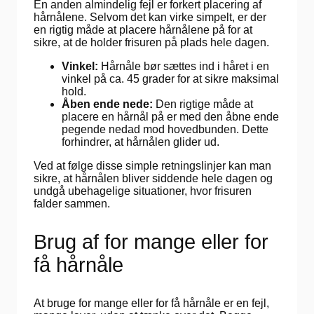
En anden almindelig fejl er forkert placering af
hårnålene. Selvom det kan virke simpelt, er der
en rigtig måde at placere hårnålene på for at
sikre, at de holder frisuren på plads hele dagen.
Vinkel:
Hårnåle bør sættes ind i håret i en
vinkel på ca. 45 grader for at sikre maksimal
hold.
Åben ende nede:
Den rigtige måde at
placere en hårnål på er med den åbne ende
pegende nedad mod hovedbunden. Dette
forhindrer, at hårnålen glider ud.
Ved at følge disse simple retningslinjer kan man
sikre, at hårnålen bliver siddende hele dagen og
undgå ubehagelige situationer, hvor frisuren
falder sammen.
Brug af for mange eller for
få hårnåle
At bruge for mange eller for få hårnåle er en fejl,