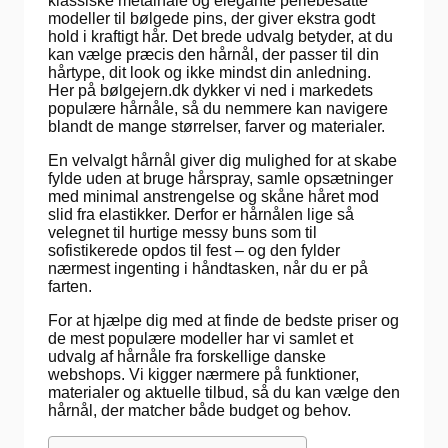
klassiske metalnåle og elegante perlebesatte
modeller til bølgede pins, der giver ekstra godt
hold i kraftigt hår. Det brede udvalg betyder, at du
kan vælge præcis den hårnål, der passer til din
hårtype, dit look og ikke mindst din anledning.
Her på bølgejern.dk dykker vi ned i markedets
populære hårnåle, så du nemmere kan navigere
blandt de mange størrelser, farver og materialer.
En velvalgt hårnål giver dig mulighed for at skabe
fylde uden at bruge hårspray, samle opsætninger
med minimal anstrengelse og skåne håret mod
slid fra elastikker. Derfor er hårnålen lige så
velegnet til hurtige messy buns som til
sofistikerede opdos til fest – og den fylder
nærmest ingenting i håndtasken, når du er på
farten.
For at hjælpe dig med at finde de bedste priser og
de mest populære modeller har vi samlet et
udvalg af hårnåle fra forskellige danske
webshops. Vi kigger nærmere på funktioner,
materialer og aktuelle tilbud, så du kan vælge den
hårnål, der matcher både budget og behov.